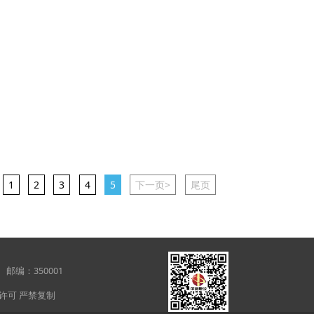
1
2
3
4
5
下一页>
尾页
21层 邮编：350001
未经许可 严禁复制