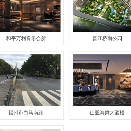
和平万利音乐会所
晋江桥南公园
福州市白马南路
山亚海鲜大酒楼