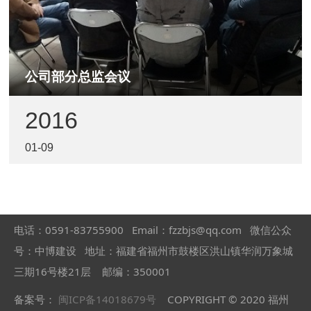
公司部分总监会议
2016
01-09
为做好2015年度的工作总结及2016年度开局工作，公
司召集部门经理、部分项目总监，于01月09日9:30在
公司召开年度工作会议。
电话：0591-83755900 Email：fzzbjs@qq.com 微信公众
号：中博建设
地址：福建省福州市鼓楼区洪山镇华润万象城
三期16号楼21层 邮编：350001
备案号：
闽ICP备14018679号
COPYRIGHT © 2020 福州