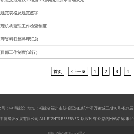
理规范表格及规范签字
监理机构监理工作检查制度
监理资料归档整理汇总
目部工作制度(试行）
首页
<上一页
1
2
3
4
 微信公众号：中博建设
地址：福建省福州市鼓楼区洪山镇华润万象城三期16号楼
 福州中博建设发展有限公司 ALL RIGHTS RESERVED 版权所有 © 您的网站名称 
闽ICP备14018679号-1