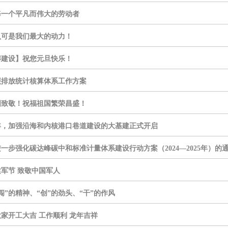
每一个平凡而伟大的劳动者
认可是我们最大的动力！
博建设】祝您元旦快乐！
碳排放统计核算体系工作方案
国致敬！祝福祖国繁荣昌盛！
4年，加强沿海和内核港口巷道建设的大基建正式开启
一步强化碳达峰碳中和标准计量体系建设行动方案（2024—2025年）的
军节 致敬中国军人
闯”的精神、“创”的劲头、“干”的作风
家开工大吉 工作顺利 龙年吉祥