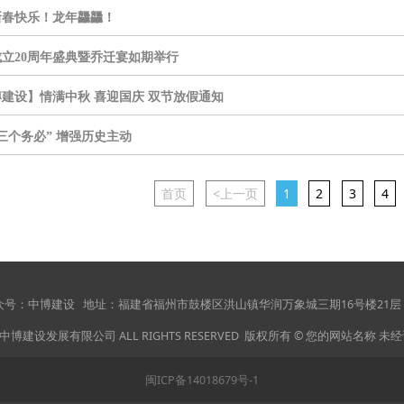
新春快乐！龙年龘龘！
立20周年盛典暨乔迁宴如期举行
建设】情满中秋 喜迎国庆 双节放假通知
三个务必” 增强历史主动
首页
<上一页
1
2
3
4
 微信公众号：中博建设
地址：福建省福州市鼓楼区洪山镇华润万象城三期16号楼
 福州中博建设发展有限公司 ALL RIGHTS RESERVED 版权所有 © 您的网站名称 
闽ICP备14018679号-1