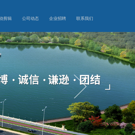
动剪辑
公司动态
企业招聘
联系我们