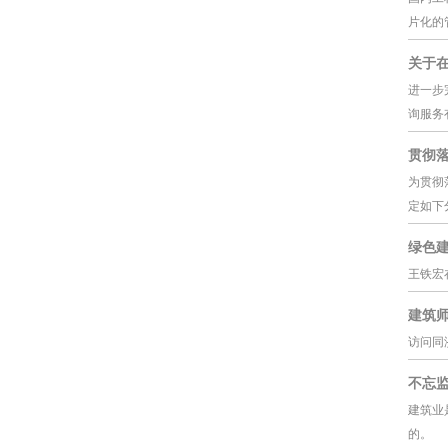
片化的
关于
进一步
询服务
贯彻
为贯彻
定如下
绿色
王铁宏
建筑
访问同
不忘监
建筑业
的。