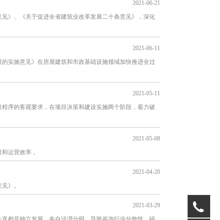
2021-06-21
意见》、《关于促进全省建筑业改革发展二十条意见》，深化
2021-06-11
展的实施意见》在房屋建筑和市政基础设施领域加快推进全过
2021-05-11
设程序的客观要求，在项目决策和建设实施两个阶段，着力破
2021-05-08
量和运营效率，
2021-04-20
意见》。
05
2021-03-29
一直都是独立发展，各自泾渭分明，导致咨询行业分散性、碎